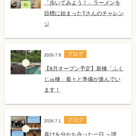
「歩いてみよう！」ラーメンを
目標に始まったTさんのチャレン
ジ
ブログ
2026.7.8
【8月オープン予定】新棟「ふく
じゅ棟」着々と準備が進んでい
ます！
ブログ
2026.7.1
喜びを分かち合った一日 ～理