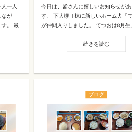
一人一人
今日は、皆さんに嬉しいお知らせがあ
しなが
す。 下大槻Ⅱ棟に新しいホーム犬「
す。 最
が仲間入りしました。 てつおは8月生ま
続きを読む
ブログ