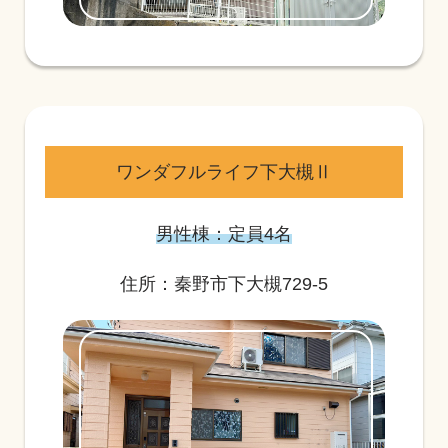
ワンダフルライフ下大槻Ⅱ
男性棟：定員4名
住所：秦野市下大槻729-5