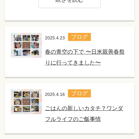
ブログ
2025.4.23
春の青空の下で 〜日米親善春祭
りに行ってきました〜
ブログ
2025.4.16
ごはんの新しいカタチ？ワンダ
フルライフのご飯事情